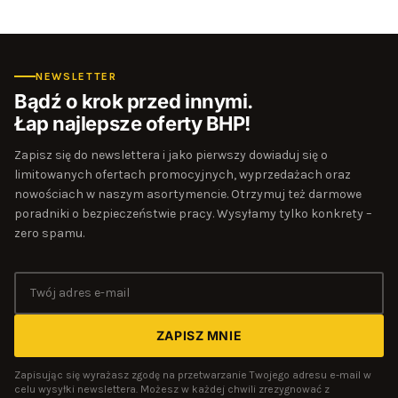
NEWSLETTER
Bądź o krok przed innymi.
Łap najlepsze oferty BHP!
Zapisz się do newslettera i jako pierwszy dowiaduj się o
limitowanych ofertach promocyjnych, wyprzedażach oraz
nowościach w naszym asortymencie. Otrzymuj też darmowe
poradniki o bezpieczeństwie pracy. Wysyłamy tylko konkrety –
zero spamu.
ZAPISZ MNIE
Zapisując się wyrażasz zgodę na przetwarzanie Twojego adresu e-mail w
celu wysyłki newslettera. Możesz w każdej chwili zrezygnować z