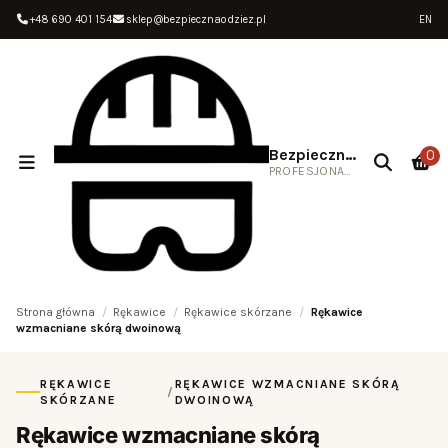
+48 690 401 154
sklep@bezpiecznaodziez.pl
EN
Bezpieczna Odzież
0
PROFESJONALNA ODZIEŻ ROBOCZA
Strona główna
Rękawice
Rękawice skórzane
Rękawice
wzmacniane skórą dwoinową
RĘKAWICE
RĘKAWICE WZMACNIANE SKÓRĄ
/
SKÓRZANE
DWOINOWĄ
Rękawice wzmacniane skórą