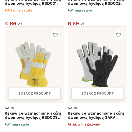
dwoinową bydlęcą RSD001
dwoinową bydlęcą RSD002
REDGRIP
REDSTRONG
Ostatnie sztuki
W magazynie
4,66 zł
6,69 zł
ZOBACZ PRODUKT
ZOBACZ PRODUKT
SARA
SARA
Rękawice wzmacniane skórą
Rękawice wzmacniane skórą
dwoinową bydlęcą RSD003
dwoinową bydlęcą SARA
YELLOWGRIP
RSL005 HEAVYGRIP
W magazynie
Brak w magazynie