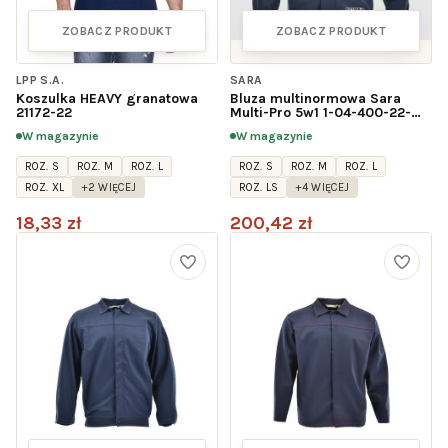
ZOBACZ PRODUKT
ZOBACZ PRODUKT
LPP S.A.
SARA
Koszulka HEAVY granatowa
Bluza multinormowa Sara
21172-22
Multi-Pro 5w1 1-04-400-22-
00, granatowa
W magazynie
W magazynie
ROZ. S
ROZ. M
ROZ. L
ROZ. S
ROZ. M
ROZ. L
ROZ. XL
+2 WIĘCEJ
ROZ. LS
+4 WIĘCEJ
18,33 zł
200,42 zł