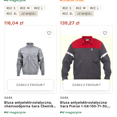
W magazynie
Ostatnie sztuki
ROZ. S
ROZ. M
ROZ. L
ROZ. S
ROZ. M
ROZ. L
ROZ. XL
+2 WIĘCEJ
ROZ. XL
+2 WIĘCEJ
116,04 zł
139,27 zł
ZOBACZ PRODUKT
ZOBACZ PRODUKT
SARA
SARA
Bluza antyelektrostatyczna,
Bluza antyelektrostatyczna
chemoodporna Sara Chemik-
Sara Piorun 1-04-150-71-50,
AS 1-04-310-69-00
szaro-czerwona
W magazynie
W magazynie