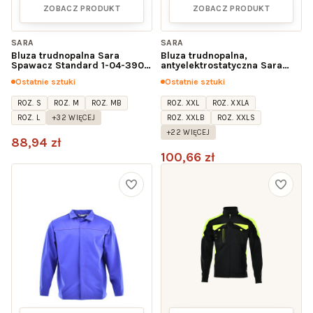
ZOBACZ PRODUKT
ZOBACZ PRODUKT
SARA
SARA
Bluza trudnopalna Sara
Bluza trudnopalna,
Spawacz Standard 1-04-390-
antyelektrostatyczna Sara
22-00
Wulkan 1-04-320-22-00
Ostatnie sztuki
Ostatnie sztuki
ROZ. S
ROZ. M
ROZ. MB
ROZ. XXL
ROZ. XXLA
ROZ. L
+32 WIĘCEJ
ROZ. XXLB
ROZ. XXLS
+22 WIĘCEJ
88,94 zł
100,66 zł