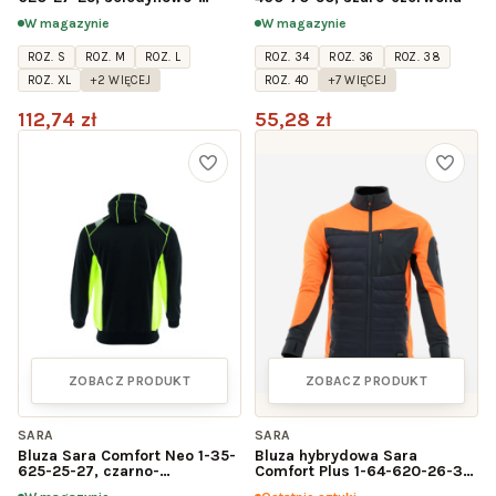
czarna
W magazynie
W magazynie
ROZ. S
ROZ. M
ROZ. L
ROZ. 34
ROZ. 36
ROZ. 38
ROZ. XL
+2 WIĘCEJ
ROZ. 40
+7 WIĘCEJ
112,74 zł
55,28 zł
ZOBACZ PRODUKT
ZOBACZ PRODUKT
SARA
SARA
Bluza Sara Comfort Neo 1-35-
Bluza hybrydowa Sara
625-25-27, czarno-
Comfort Plus 1-64-620-26-36,
seledynowa
grafitowo-pomarańczowa