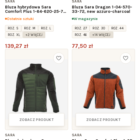
SARA
SARA
Bluza hybrydowa Sara
Bluza Sara Dragon 1-04-570-
Comfort Plus 1-64-620-25-70,
33-72, new azzuro-charcoal
czarno-szara
Ostatnie sztuki
W magazynie
ROZ. S
ROZ. M
ROZ. L
ROZ. 27
ROZ. 30
ROZ. 44
ROZ. XL
+2 WIĘCEJ
ROZ. 46
+14 WIĘCEJ
139,27 zł
77,50 zł
ZOBACZ PRODUKT
ZOBACZ PRODUKT
SARA
SARA