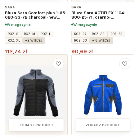
SARA
SARA
Bluza Sara Comfort plus 1-65-
Bluza Sara ACTIFLEX 1-04-
620-33-72 charcoal-new
300-25-71, czarno-
azzuro
ciemnoszara
W magazynie
W magazynie
ROZ. S
ROZ. M
ROZ. L
ROZ. 27
ROZ. 29
ROZ. 31
ROZ. XL
+2 WIĘCEJ
ROZ. 33
+16 WIĘCEJ
112,74 zł
90,69 zł
ZOBACZ PRODUKT
ZOBACZ PRODUKT