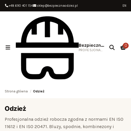
+48 690 401 154
sklep@bezpiecznaodziez.pl
EN
Bezpieczna Odzież
0
PROFESJONALNA ODZIEŻ ROBOCZA
Strona główna
Odzież
Odzież
Profesjonalna odzież robocza zgodna z normami EN ISO
11612 i EN ISO 20471. Bluzy, spodnie, kombinezony i