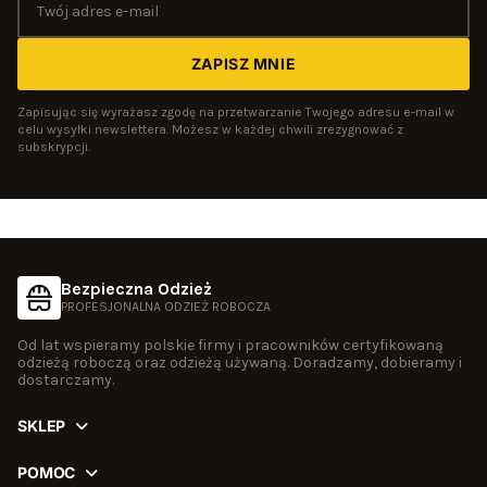
ZAPISZ MNIE
Zapisując się wyrażasz zgodę na przetwarzanie Twojego adresu e-mail w
celu wysyłki newslettera. Możesz w każdej chwili zrezygnować z
subskrypcji.
Bezpieczna Odzież
PROFESJONALNA ODZIEŻ ROBOCZA
Od lat wspieramy polskie firmy i pracowników certyfikowaną
odzieżą roboczą oraz odzieżą używaną. Doradzamy, dobieramy i
dostarczamy.
SKLEP
Używamy plików cookies w celu zapewnienia prawidłowego
Odzież
POMOC
działania sklepu, analizy ruchu oraz prowadzenia działań
Rękawice