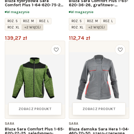
Bluza hybrydowa Sara
Bluza Sara Comfort Plus 1-65-
Comfort Plus 1-64-620-75-25,
620-36-26, grafitowo-
oliwkowo-czarna
pomarańczowa
W magazynie
W magazynie
ROZ. S
ROZ. M
ROZ. L
ROZ. S
ROZ. M
ROZ. L
ROZ. XL
+2 WIĘCEJ
ROZ. XL
+2 WIĘCEJ
139,27 zł
112,74 zł
ZOBACZ PRODUKT
ZOBACZ PRODUKT
SARA
SARA
Bluza Sara Comfort Plus 1-65-
Bluza damska Sara Hera 1-04-
620-27-25, seledynowo-
460-70-50, szaro-czerwona