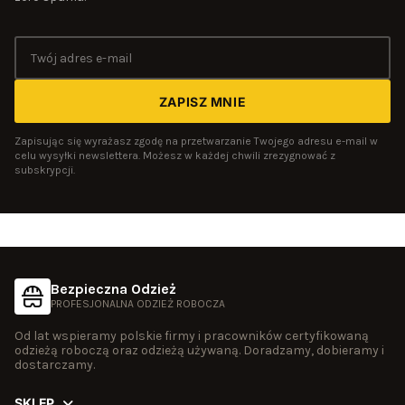
ZAPISZ MNIE
Zapisując się wyrażasz zgodę na przetwarzanie Twojego adresu e-mail w
celu wysyłki newslettera. Możesz w każdej chwili zrezygnować z
subskrypcji.
Bezpieczna Odzież
PROFESJONALNA ODZIEŻ ROBOCZA
Od lat wspieramy polskie firmy i pracowników certyfikowaną
odzieżą roboczą oraz odzieżą używaną. Doradzamy, dobieramy i
dostarczamy.
SKLEP