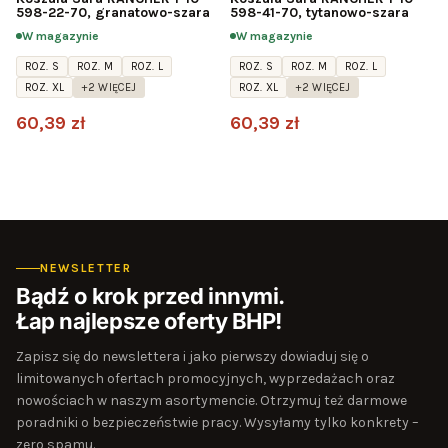
598-22-70, granatowo-szara
598-41-70, tytanowo-szara
W magazynie
W magazynie
ROZ. S
ROZ. M
ROZ. L
ROZ. S
ROZ. M
ROZ. L
ROZ. XL
+2 WIĘCEJ
ROZ. XL
+2 WIĘCEJ
60,39 zł
60,39 zł
NEWSLETTER
Bądź o krok przed innymi.
Łap najlepsze oferty BHP!
Zapisz się do newslettera i jako pierwszy dowiaduj się o
limitowanych ofertach promocyjnych, wyprzedażach oraz
nowościach w naszym asortymencie. Otrzymuj też darmowe
poradniki o bezpieczeństwie pracy. Wysyłamy tylko konkrety –
zero spamu.