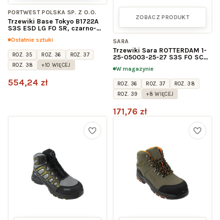
PORTWEST POLSKA SP. Z O.O.
ZOBACZ PRODUKT
Trzewiki Base Tokyo B1722A
S3S ESD LG FO SR, czarno-
pomarańczowe
Ostatnie sztuki
SARA
Trzewiki Sara ROTTERDAM 1-
ROZ. 35
ROZ. 36
ROZ. 37
25-05003-25-27 S3S FO SC
SR ESD, czarno-żółte
ROZ. 38
+10 WIĘCEJ
W magazynie
554,24 zł
ROZ. 36
ROZ. 37
ROZ. 38
ROZ. 39
+8 WIĘCEJ
171,76 zł