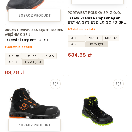
PORTWEST POLSKA SP. Z O.O.
ZOBACZ PRODUKT
Trzewiki Base Copenhagen
B1714A S7S ESD LG SC FO SR
BOA, czarno-zielone
Ostatnie sztuki
URGENT RAFAŁ SZCZĘSNY MAREK
WIĘŹNIAK SP.J.
ROZ. 35
ROZ. 36
ROZ. 37
Trzewiki Urgent 101 S1
ROZ. 38
+10 WIĘCEJ
Ostatnie sztuki
634,68 zł
ROZ. 36
ROZ. 37
ROZ. 38
ROZ. 39
+8 WIĘCEJ
63,76 zł
ZOBACZ PRODUKT