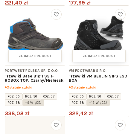
221,40 zł
177,99 zł
ZOBACZ PRODUKT
ZOBACZ PRODUKT
PORTWEST POLSKA SP. Z O.O.
VM FOOTWEAR S.R.O.
Trzewiki Base B1211 S3 I-
Trzewiki VM BERLIN S1PS ESD
ROBOX TOP, Czarny/Niebieski
BOA
Ostatnie sztuki
Ostatnie sztuki
ROZ. 35
ROZ. 36
ROZ. 37
ROZ. 35
ROZ. 36
ROZ. 37
ROZ. 38
+9 WIĘCEJ
ROZ. 38
+12 WIĘCEJ
338,08 zł
322,42 zł