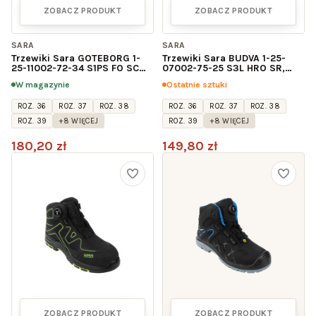
ZOBACZ PRODUKT
ZOBACZ PRODUKT
SARA
SARA
Trzewiki Sara GOTEBORG 1-
Trzewiki Sara BUDVA 1-25-
25-11002-72-34 S1PS FO SC
07002-75-25 S3L HRO SR,
SR, charcoal+żółty
oliwkowo-czarne
W magazynie
Ostatnie sztuki
ROZ. 36
ROZ. 37
ROZ. 38
ROZ. 36
ROZ. 37
ROZ. 38
ROZ. 39
+8 WIĘCEJ
ROZ. 39
+8 WIĘCEJ
180,20 zł
149,80 zł
ZOBACZ PRODUKT
ZOBACZ PRODUKT