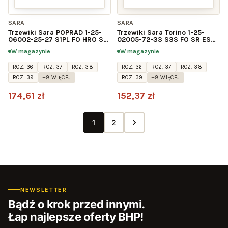
SARA
SARA
Trzewiki Sara POPRAD 1-25-
Trzewiki Sara Torino 1-25-
06002-25-27 S1PL FO HRO SR,
02005-72-33 S3S FO SR ESD
czarno-żółte
BOA, czarno-niebieskie
W magazynie
W magazynie
ROZ. 36
ROZ. 37
ROZ. 38
ROZ. 36
ROZ. 37
ROZ. 38
ROZ. 39
+8 WIĘCEJ
ROZ. 39
+8 WIĘCEJ
174,61 zł
152,37 zł
1
2
NEWSLETTER
Bądź o krok przed innymi.
Łap najlepsze oferty BHP!