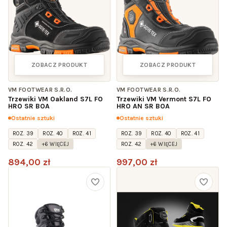
ZOBACZ PRODUKT
ZOBACZ PRODUKT
VM FOOTWEAR S.R.O.
VM FOOTWEAR S.R.O.
Trzewiki VM Oakland S7L FO
Trzewiki VM Vermont S7L FO
HRO SR BOA
HRO AN SR BOA
Ostatnie sztuki
Ostatnie sztuki
ROZ. 39
ROZ. 40
ROZ. 41
ROZ. 39
ROZ. 40
ROZ. 41
ROZ. 42
+6 WIĘCEJ
ROZ. 42
+6 WIĘCEJ
894,00 zł
997,00 zł