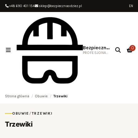
+48 690 401 154
sklep@bezpiecznaodziez.pl
EN
Bezpieczna Odzież
0
PROFESJONALNA ODZIEŻ ROBOCZA
Strona główna
Obuwie
Trzewiki
OBUWIE
/
TRZEWIKI
Trzewiki