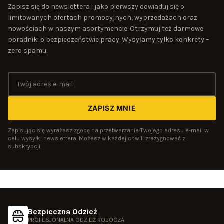
Zapisz się do newslettera i jako pierwszy dowiaduj się o
limitowanych ofertach promocyjnych, wyprzedażach oraz
nowościach w naszym asortymencie. Otrzymuj też darmowe
poradniki o bezpieczeństwie pracy. Wysyłamy tylko konkrety –
zero spamu.
ZAPISZ MNIE
Zapisując się wyrażasz zgodę na przetwarzanie Twojego adresu e-mail w
celu wysyłki newslettera. Możesz w każdej chwili zrezygnować z
subskrypcji.
Bezpieczna Odzież
PROFESJONALNA ODZIEŻ ROBOCZA