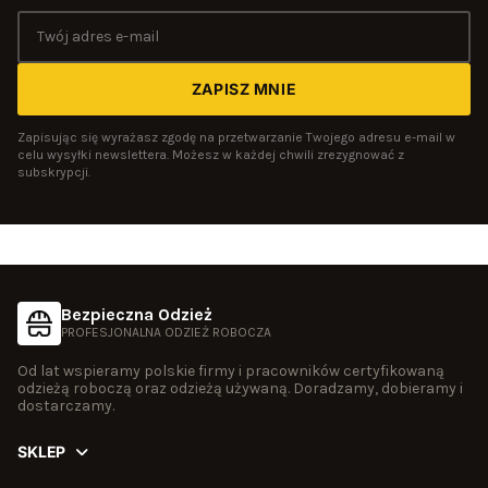
ZAPISZ MNIE
Zapisując się wyrażasz zgodę na przetwarzanie Twojego adresu e-mail w
celu wysyłki newslettera. Możesz w każdej chwili zrezygnować z
subskrypcji.
Bezpieczna Odzież
PROFESJONALNA ODZIEŻ ROBOCZA
Od lat wspieramy polskie firmy i pracowników certyfikowaną
odzieżą roboczą oraz odzieżą używaną. Doradzamy, dobieramy i
dostarczamy.
SKLEP
Używamy plików cookies w celu zapewnienia prawidłowego
Odzież