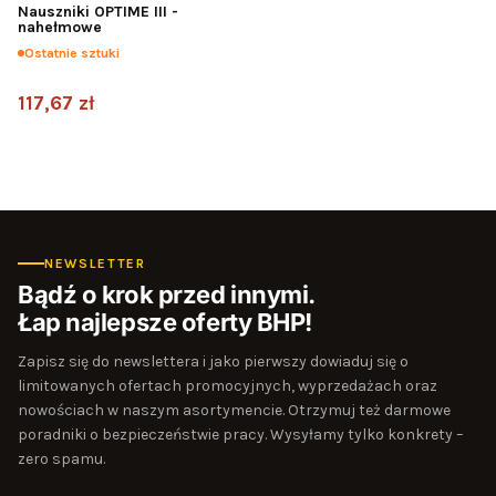
Nauszniki OPTIME III -
nahełmowe
Ostatnie sztuki
117,67 zł
NEWSLETTER
Bądź o krok przed innymi.
Łap najlepsze oferty BHP!
Zapisz się do newslettera i jako pierwszy dowiaduj się o
limitowanych ofertach promocyjnych, wyprzedażach oraz
nowościach w naszym asortymencie. Otrzymuj też darmowe
poradniki o bezpieczeństwie pracy. Wysyłamy tylko konkrety –
zero spamu.