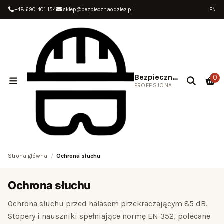
+48 690 401 154
sklep@bezpiecznaodziez.pl
EN
Bezpieczna Odzież
0
PROFESJONALNA ODZIEŻ ROBOCZA
Strona główna
Ochrona słuchu
Ochrona słuchu
Ochrona słuchu przed hałasem przekraczającym 85 dB.
Stopery i nauszniki spełniające normę EN 352, polecane