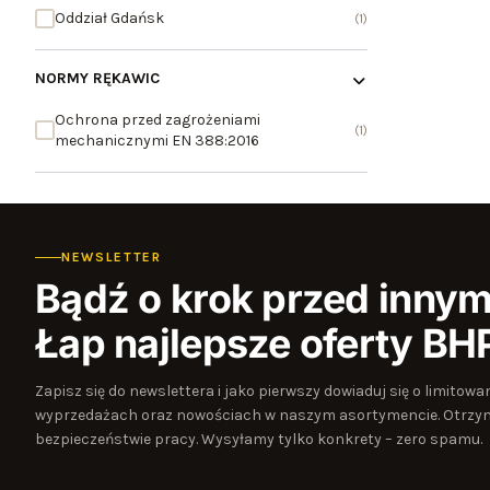
Oddział Gdańsk
1
NORMY RĘKAWIC
Ochrona przed zagrożeniami
1
mechanicznymi EN 388:2016
NEWSLETTER
Bądź o krok przed innym
Łap najlepsze oferty BH
Zapisz się do newslettera i jako pierwszy dowiaduj się o limito
wyprzedażach oraz nowościach w naszym asortymencie. Otrzym
bezpieczeństwie pracy. Wysyłamy tylko konkrety – zero spamu.