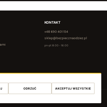
KONTAKT
+48 690 401 154
sklep@bezpiecznaodziez.pl
nami
pn-pt 8:00 - 16:00
UJ
ODRZUĆ
AKCEPTUJ WSZYSTKIE
olityka cookies
Ustawienia cookies