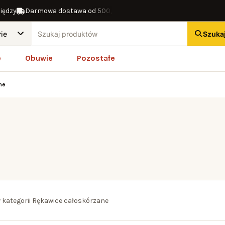
dzy
Darmowa dostawa od 500,00 zł
14 dni na zwrot
Gwarancja 
Szuka
e
Obuwie
Pozostałe
ne
 kategorii Rękawice całoskórzane