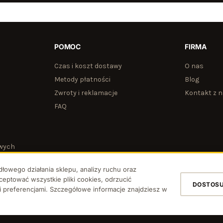
POMOC
FIRMA
Czas i koszt dostawy
O nas
Metody płatności
Blog
Zwroty i reklamacje
Kontakt z 
FAQ
wych
owego działania sklepu, analizy ruchu oraz
ptować wszystkie pliki cookies, odrzucić
DOSTOS
 preferencjami. Szczegółowe informacje znajdziesz w
Regulamin
Polityka prywatności
P