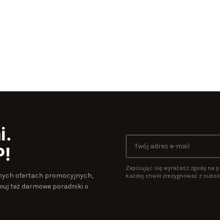
i.
P!
Zapisując się wyrażasz zgodę na p
wanych ofertach promocyjnych,
każdej chwili zrezygnować z subskr
uj też darmowe poradniki o