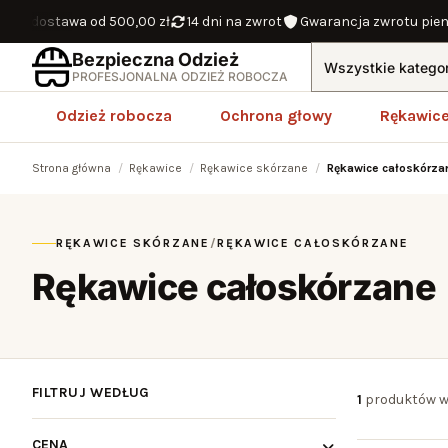
a dostawa od 500,00 zł
14 dni na zwrot
Gwarancja zwrotu pienię
Bezpieczna Odzież
Profesjonalna odzież robocza
PROFESJONALNA ODZIEŻ ROBOCZA
Odzież robocza
Ochrona głowy
Rękawic
Strona główna
Rękawice
Rękawice skórzane
Rękawice całoskórza
RĘKAWICE SKÓRZANE
/
RĘKAWICE CAŁOSKÓRZANE
Rękawice całoskórzane
FILTRUJ WEDŁUG
1
produktów w
WYCZYŚĆ
CENA