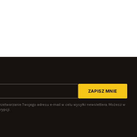
ZAPISZ MNIE
rzetwarzanie Twojego adresu e-mail w celu wysyłki newslettera. Możesz w
ypcji.