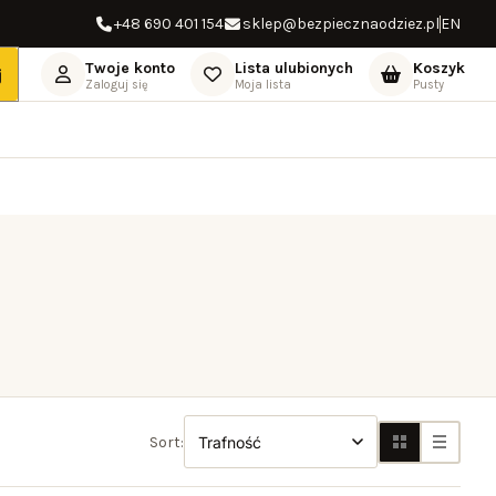
zwrotu pieniędzy
+48 690 401 154
Darmowa dostawa od 500,00 zł
sklep@bezpiecznaodziez.pl
14 dni na zwrot
EN
Twoje konto
Lista ulubionych
Koszyk
j
Zaloguj się
Moja lista
Pusty
Sort: