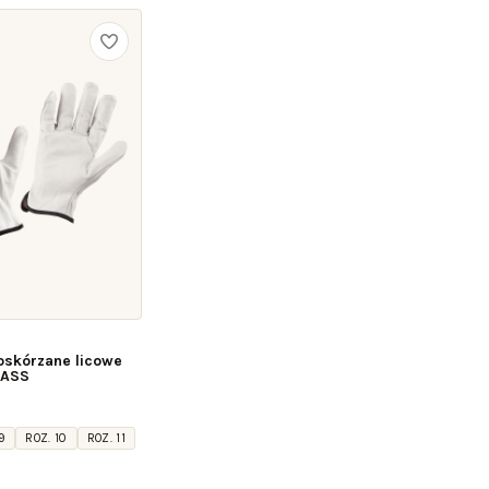
oskórzane licowe
BASS
9
ROZ. 10
ROZ. 11