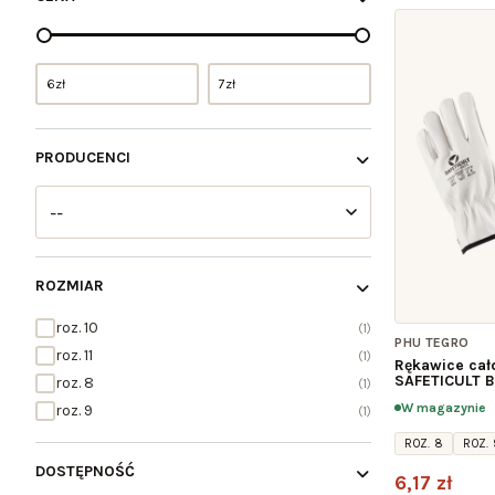
6
zł
7
zł
PRODUCENCI
ROZMIAR
roz. 10
1
PHU TEGRO
roz. 11
1
Rękawice cał
SAFETICULT 
roz. 8
1
W magazynie
roz. 9
1
ROZ. 8
ROZ. 
DOSTĘPNOŚĆ
6,17 zł