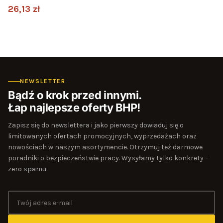
26,13 zł
NEWSLETTER
Bądź o krok przed innymi.
Łap najlepsze oferty BHP!
Zapisz się do newslettera i jako pierwszy dowiaduj się o
limitowanych ofertach promocyjnych, wyprzedażach oraz
nowościach w naszym asortymencie. Otrzymuj też darmowe
poradniki o bezpieczeństwie pracy. Wysyłamy tylko konkrety –
zero spamu.