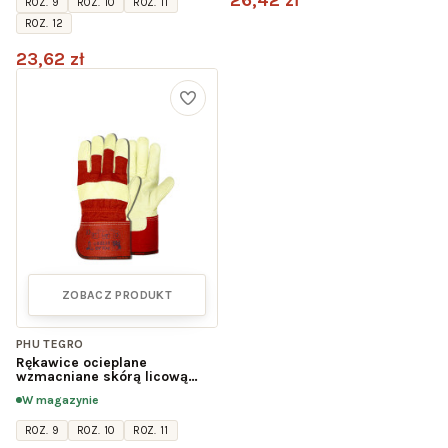
26,42 zł
ROZ. 9
ROZ. 10
ROZ. 11
ROZ. 12
23,62 zł
ZOBACZ PRODUKT
PHU TEGRO
Rękawice ocieplane
wzmacniane skórą licową
świńską STIER POLAR
W magazynie
ROZ. 9
ROZ. 10
ROZ. 11