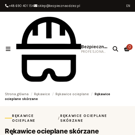
+48 690 401 154
sklep@bezpiecznaodziez.pl
EN
Bezpieczna Odzież
0
PROFESJONALNA ODZIEŻ ROBOCZA
Strona główna
Rękawice
Rękawice ocieplane
Rękawice
ocieplane skórzane
RĘKAWICE
RĘKAWICE OCIEPLANE
/
OCIEPLANE
SKÓRZANE
Rękawice ocieplane skórzane