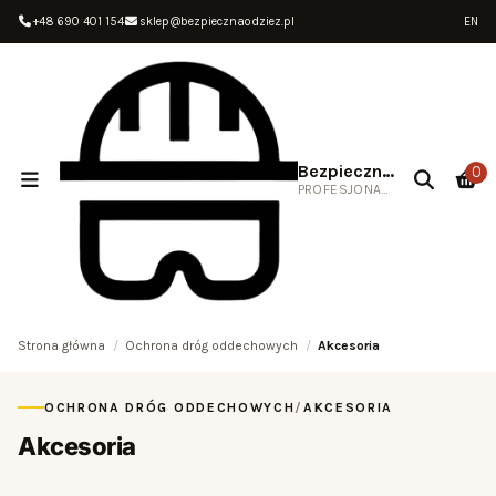
+48 690 401 154
sklep@bezpiecznaodziez.pl
EN
Bezpieczna Odzież
0
PROFESJONALNA ODZIEŻ ROBOCZA
Strona główna
Ochrona dróg oddechowych
Akcesoria
OCHRONA DRÓG ODDECHOWYCH
/
AKCESORIA
Akcesoria