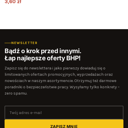
3,60 zł
NEWSLETTER
Bądź o krok przed innymi.
Łap najlepsze oferty BHP!
Zapisz się do newslettera i jako pierwszy dowiaduj się o
limitowanych ofertach promocyjnych, wyprzedażach oraz
nowościach w naszym asortymencie. Otrzymuj też darmowe
poradniki o bezpieczeństwie pracy. Wysyłamy tylko konkrety –
zero spamu.
ZAPISZ MNIE