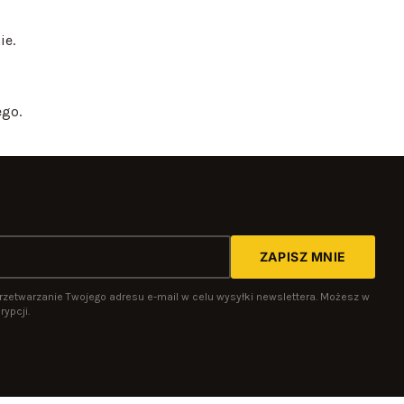
ie.
ego.
ZAPISZ MNIE
rzetwarzanie Twojego adresu e-mail w celu wysyłki newslettera. Możesz w
ypcji.