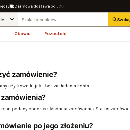
zy
Darmowa dostawa od 500,00 zł
14 dni na zwrot
Gwarancja zw
Szuka
e
Obuwie
Pozostałe
ożyć zamówienie?
ny użytkownik, jak i bez zakładania konta.
o zamówienia?
s e-mail podany podczas składania zamówienia. Status zamów
mówienie po jego złożeniu?