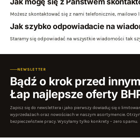
Jak mogę się z Państwem skontak
Możesz skontaktować się z nami telefonicznie, mailowo
Jak szybko odpowiadacie na wiad
Staramy się odpowiadać na wszystkie wiadomości tak szy
NEWSLETTER
Bądź o krok przed innym
Łap najlepsze oferty BH
Zapisz się do newslettera i jako pierwszy dowiaduj się o limito
wyprzedażach oraz nowościach w naszym asortymencie. Otrzym
bezpieczeństwie pracy. Wysyłamy tylko konkrety – zero spamu.