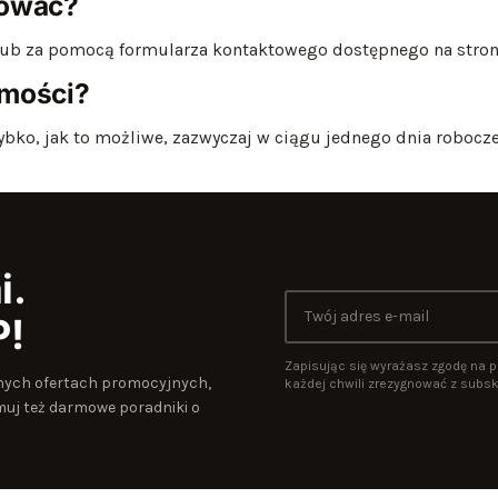
tować?
 lub za pomocą formularza kontaktowego dostępnego na stron
omości?
bko, jak to możliwe, zazwyczaj w ciągu jednego dnia robocz
i.
P!
Zapisując się wyrażasz zgodę na p
wanych ofertach promocyjnych,
każdej chwili zrezygnować z subskr
uj też darmowe poradniki o