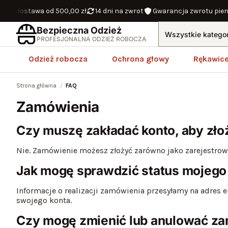
dostawa od 500,00 zł
14 dni na zwrot
Gwarancja zwrotu pienięd
Bezpieczna Odzież
Profesjonalna odzież robocza
PROFESJONALNA ODZIEŻ ROBOCZA
Odzież robocza
Ochrona głowy
Rękawic
Strona główna
FAQ
Zamówienia
Czy muszę zakładać konto, aby zł
Nie. Zamówienie możesz złożyć zarówno jako zarejestrowa
Jak mogę sprawdzić status mojeg
Informacje o realizacji zamówienia przesyłamy na adre
swojego konta.
Czy mogę zmienić lub anulować za