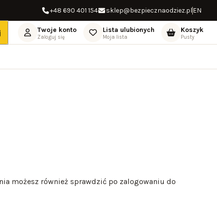
rotu pieniędzy
+48 690 401 154
Darmowa dostawa od 500,00 zł
sklep@bezpiecznaodziez.pl
14 dni na zwrot
EN
Twoje konto
Lista ulubionych
Koszyk
j
Zaloguj się
Moja lista
Pusty
ienia możesz również sprawdzić po zalogowaniu do