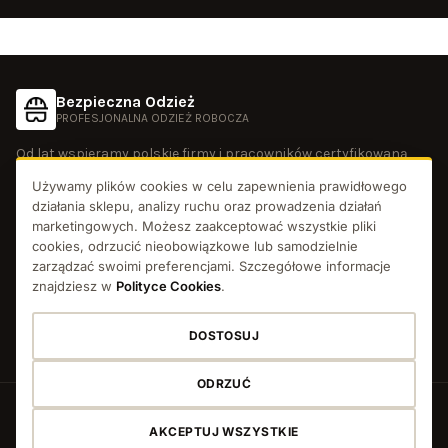
Bezpieczna Odzież
PROFESJONALNA ODZIEŻ ROBOCZA
Od lat wspieramy polskie firmy i pracowników certyfikowaną
odzieżą roboczą oraz odzieżą używaną. Doradzamy, dobieramy i
dostarczamy.
Używamy plików cookies w celu zapewnienia prawidłowego
działania sklepu, analizy ruchu oraz prowadzenia działań
marketingowych. Możesz zaakceptować wszystkie pliki
SKLEP
cookies, odrzucić nieobowiązkowe lub samodzielnie
Odzież
zarządzać swoimi preferencjami. Szczegółowe informacje
POMOC
Rękawice
znajdziesz w
Polityce Cookies
.
Czas i koszt dostawy
Obuwie
FIRMA
Metody płatności
Ochrona głowy
DOSTOSUJ
O nas
Zwroty i reklamacje
Ochrona wzroku
KONTAKT
Blog
FAQ
Ochrona słuchu
ODRZUĆ
+48 690 401 154
Kontakt z nami
Ochrona dróg oddechowych
sklep@bezpiecznaodziez.pl
Regulamin
Polityka
Polityka
Ustawienia
Wyprzedaż
prywatności
cookies
cookies
AKCEPTUJ WSZYSTKIE
pn-pt 8:00 - 16:00