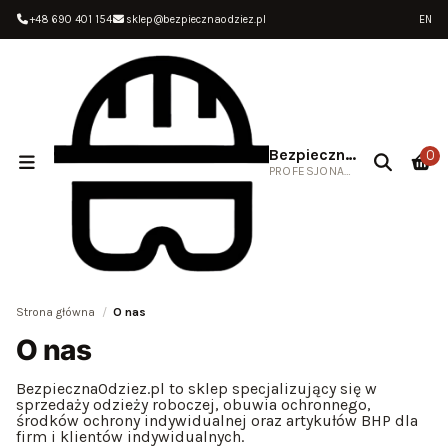
+48 690 401 154
sklep@bezpiecznaodziez.pl
EN
Bezpieczna Odzież
0
PROFESJONALNA ODZIEŻ ROBOCZA
Strona główna
O nas
O nas
BezpiecznaOdziez.pl to sklep specjalizujący się w
sprzedaży odzieży roboczej, obuwia ochronnego,
środków ochrony indywidualnej oraz artykułów BHP dla
firm i klientów indywidualnych.