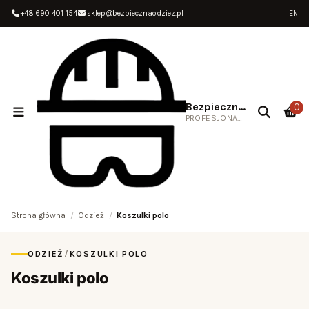
+48 690 401 154
sklep@bezpiecznaodziez.pl
EN
Bezpieczna Odzież
0
PROFESJONALNA ODZIEŻ ROBOCZA
Strona główna
Odzież
Koszulki polo
ODZIEŻ
/
KOSZULKI POLO
Koszulki polo