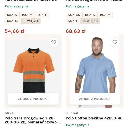
W magazynie
W magazynie
ROZ. S
ROZ. M
ROZ. L
ROZ. XS
ROZ. S
ROZ. M
ROZ. XL
+1 WIĘCEJ
ROZ. L
+4 WIĘCEJ
54,66 zł
68,63 zł
ZOBACZ PRODUKT
ZOBACZ PRODUKT
SARA
LPP S.A.
Polo Sara Drogowiec 1-28-
Polo Cotton błękitne 42250-46
200-36-22, pomarańczowo-
W magazynie
granatowa