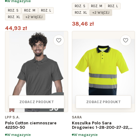
W magazynie
ROZ. S
ROZ. M
ROZ. L
ROZ. S
ROZ. M
ROZ. L
ROZ. XL
+2 WIĘCEJ
ROZ. XL
+2 WIĘCEJ
38,46 zł
44,93 zł
ZOBACZ PRODUKT
ZOBACZ PRODUKT
LPP S.A.
SARA
Polo Cotton ciemnoszare
Koszulka Polo Sara
42250-50
Drogowiec 1-28-200-27-22,
seledynowa
W magazynie
W magazynie