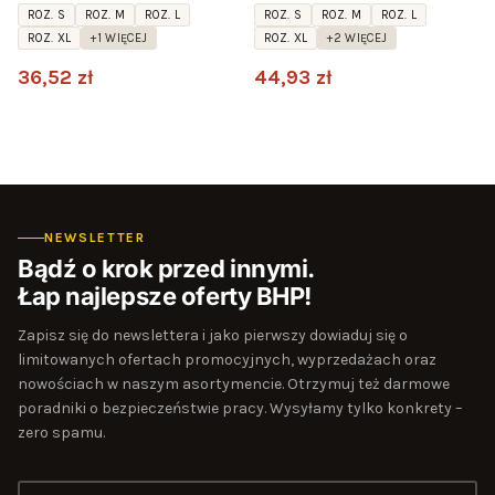
ROZ. S
ROZ. M
ROZ. L
ROZ. S
ROZ. M
ROZ. L
ROZ. XL
+1 WIĘCEJ
ROZ. XL
+2 WIĘCEJ
36,52 zł
44,93 zł
NEWSLETTER
Bądź o krok przed innymi.
Łap najlepsze oferty BHP!
Zapisz się do newslettera i jako pierwszy dowiaduj się o
limitowanych ofertach promocyjnych, wyprzedażach oraz
nowościach w naszym asortymencie. Otrzymuj też darmowe
poradniki o bezpieczeństwie pracy. Wysyłamy tylko konkrety –
zero spamu.